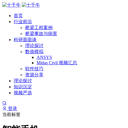
首页
行业前沿
桥梁工程案例
桥梁事故与病害
科研面面谈
理论探讨
数值模拟
ANSYS
Midas Civil 视频汇总
软件技巧
资源分享
理论探讨
知识沉淀
视频严选
登录
当前标签