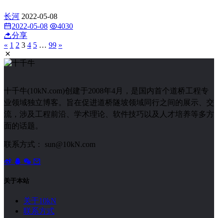
长河
2022-05-08
2022-05-08
4030
分享
«
1
2
3
4
5
…
99
»
十千牛(10kN.com)创建于2008年4月，是国内首个道桥工程专
业领域独立博客。旨在促进道桥隧坡领域同行之间的展示、交
流，涉及工程前沿、学术理论、软件技巧以及人才培养等多方
面的话题。
联系方式： sun@10kN.com
关于本站
关于10kN
联系方式