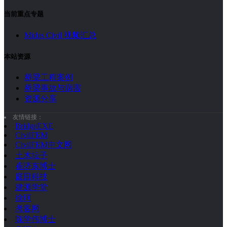
当前重点专题
Midas Civil 视频汇总
本站资源
桥梁工程案例
桥梁事故与病害
资源分享
友情链接：
BridgeEXE
CivilFEM
CivilFEM中文网
土木坛子
崔济东博士
庭田科技
建源学堂
徐珂
考客网
陈学伟博士