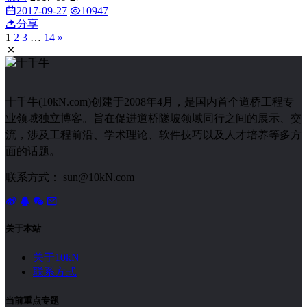
2017-09-27
10947
分享
1
2
3
…
14
»
十千牛(10kN.com)创建于2008年4月，是国内首个道桥工程专
业领域独立博客。旨在促进道桥隧坡领域同行之间的展示、交
流，涉及工程前沿、学术理论、软件技巧以及人才培养等多方
面的话题。
联系方式： sun@10kN.com
关于本站
关于10kN
联系方式
当前重点专题