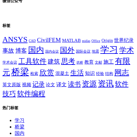
微信公众号
标签
ANSYS
CivilFEM
世界纪录
MATLAB
Origin
Office
CAD
midas
学习
国内
学术
国外
事故
博客
国际会议
地震
国内会议
有限
思考
工具软件
建筑
施工
教育
学术会议
文献
拱桥
桥梁
元
网志
欣赏
生活
混凝土
知识
经验
结构
检索
资讯
资源
软件
读书
记录
译文
英文原版
视频
论文
软件编程
技巧
热门标签
学习
桥梁
国内