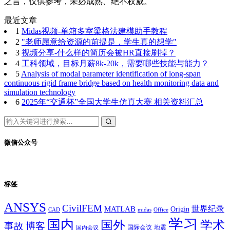
之言，仅供参考，未必成熟、绝不权威。
最近文章
1
Midas视频-单箱多室梁格法建模助手教程
2
"老师愿意给资源的前提是，学生真的想学"
3
视频分享-什么样的简历会被HR直接刷掉？
4
工科领域，目标月薪8k-20k，需要哪些技能与能力？
5
Analysis of modal parameter identification of long-span
continuous rigid frame bridge based on health monitoring data and
simulation technology
6
2025年“交通杯”全国大学生仿真大赛 相关资料汇总
微信公众号
标签
ANSYS
CivilFEM
世界纪录
MATLAB
Origin
Office
CAD
midas
学习
国内
学术
国外
事故
博客
国际会议
地震
国内会议