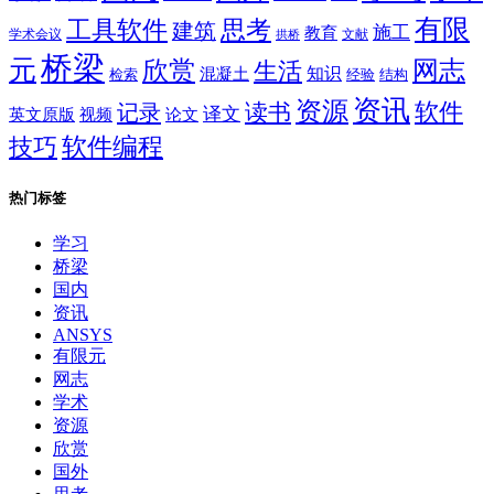
有限
思考
工具软件
建筑
施工
教育
学术会议
文献
拱桥
桥梁
元
网志
欣赏
生活
混凝土
知识
经验
结构
检索
资讯
资源
软件
读书
记录
译文
英文原版
视频
论文
软件编程
技巧
热门标签
学习
桥梁
国内
资讯
ANSYS
有限元
网志
学术
资源
欣赏
国外