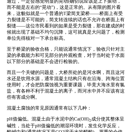
通过，一定会感觉明显的晃动(确切说应该是上下振动，
而不能是左右的“晃动”)，这是正常的。从有限的图片看
来，这貌似就是一个普通的T梁简支梁桥——桥面上有受
力裂缝是不可能的，简支转连续的话也不允许在桥面上有
裂缝——这位市民看到的如果是受力裂缝，那在建成的时
候就出现了基础不均匀沉降，这可就真是大问题了，检测
单位先得核对一下承台标高。
至于桥梁的验收合格，只能说通常情况下，验收只针对主
梁的承载能力和可见部分的外观检查，对于当时处于水面
以下部分的基础是不会进行检验的。
而且一个关键的问题是，大桥所处的是河水啊，而且这河
水还是饮用水源，通常混凝土结构只有在沿海、跨海位置
使用时，才会把防腐蚀视为重要课题，毕竟大海水里有氯
盐，有各种不利于混凝土的离子，而河水中并不应该有这
些有害成分啊。
混凝土腐蚀的常见原因通常有以下几种：
pH值偏低。混凝土由于水泥中的Ca(OH)
成分使其整体呈
2
碱性，当处于pH值偏低的潮湿环境时，发生化学反应，
酸碱中和(通常情况下是CO2溶于水的醋酸)，严重的会使