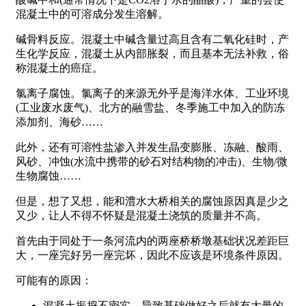
混凝土中的可溶成分发生溶解。
碱骨料反应。混凝土中碱含量过高且含有二氧化硅时，产
生化学反应，混凝土从内部胀裂，而且基本无法补救，俗
称混凝土的癌症。
氯离子腐蚀。氯离子的来源无外乎是海洋水体、工业环境
(工业废水废气)、北方的融雪盐、冬季施工中加入的防冻
添加剂、海砂……
此外，还有可溶性盐渗入并发生晶变膨胀、冻融、酸雨、
风砂、冲蚀(水流中携带的砂石对结构物的冲击)、生物/微
生物腐蚀……
但是，想了又想，能和澧水大桥相关的腐蚀原因真是少之
又少，让人不得不怀疑是混凝土浇筑的质量并不高。
首先由于同处于一条河流内的两座桥桥墩基础状况差距巨
大，一座完好另一座完坏，因此不应该是环境条件原因。
可能有的原因：
混凝土振捣不密实，导致基础做好之后就有大量的