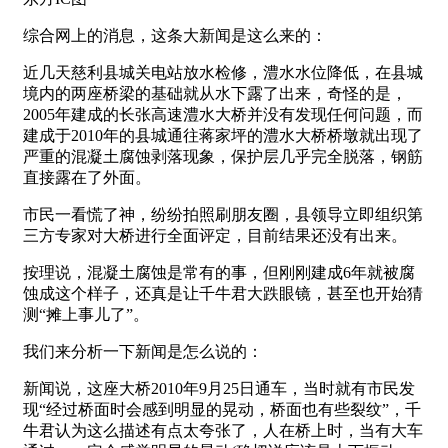
综合网上的消息，这条大新闻是这么来的：
近几天慈利县城关电站放水检修，澧水水位降低，在县城
境内的两座桥梁的基础就从水下露了出来，奇怪的是，
2005年建成的长张高速澧水大桥并没有发现任何问题，而
建成于2010年的县城通往蒋家坪的澧水大桥桥墩就出现了
严重的混凝土腐蚀剥落现象，保护层几乎完全脱落，钢筋
直接露在了外面。
市民一看慌了神，纷纷拍照刷朋友圈，县领导立即组织第
三方专家对大桥进行全面评定，目前结果还没有出来。
按理说，混凝土腐蚀是常有的事，但刚刚建成6年就被腐
蚀成这个样子，还真是让千牛君大跌眼镜，甚至也开始猜
测“摊上事儿了”。
我们来分析一下新闻是怎么说的：
新闻说，这座大桥2010年9月25日通车，当时就有市民发
现“经过桥面时会感到明显的晃动，桥面也有些裂纹”，千
牛君认为这么描述有点太夸张了，人在桥上时，当有大车