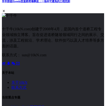
辛辛那提Hopple匝道桥坍塌事故：一场本可避免的工程悲剧
十千牛(10kN.com)创建于2008年4月，是国内首个道桥工程专
业领域独立博客。旨在促进道桥隧坡领域同行之间的展示、交
流，涉及工程前沿、学术理论、软件技巧以及人才培养等多方
面的话题。
联系方式： sun@10kN.com
关于本站
关于10kN
联系方式
当前重点专题