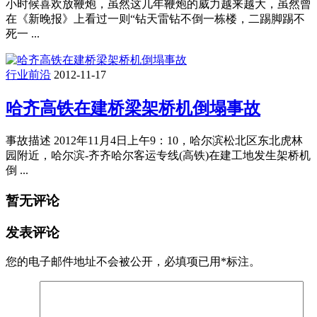
小时候喜欢放鞭炮，虽然这几年鞭炮的威力越来越大，虽然曾
在《新晚报》上看过一则“钻天雷钻不倒一栋楼，二踢脚踢不
死一 ...
行业前沿
2012-11-17
哈齐高铁在建桥梁架桥机倒塌事故
事故描述 2012年11月4日上午9：10，哈尔滨松北区东北虎林
园附近，哈尔滨-齐齐哈尔客运专线(高铁)在建工地发生架桥机
倒 ...
暂无评论
发表评论
您的电子邮件地址不会被公开，
必填项已用
*
标注。