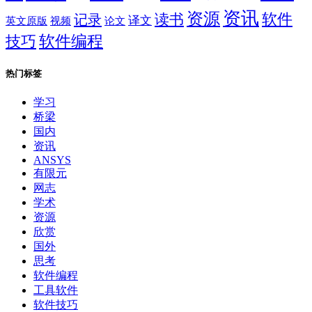
资讯
资源
软件
读书
记录
译文
英文原版
视频
论文
软件编程
技巧
热门标签
学习
桥梁
国内
资讯
ANSYS
有限元
网志
学术
资源
欣赏
国外
思考
软件编程
工具软件
软件技巧