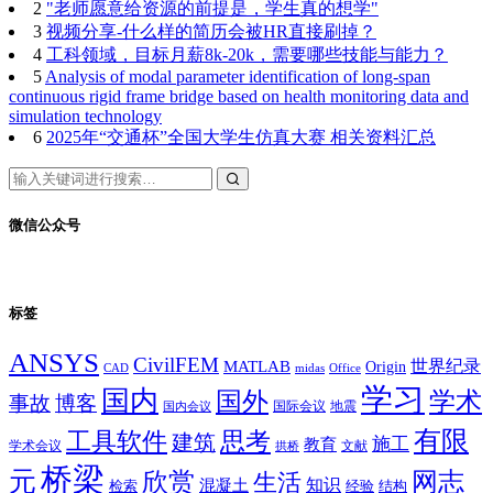
2
"老师愿意给资源的前提是，学生真的想学"
3
视频分享-什么样的简历会被HR直接刷掉？
4
工科领域，目标月薪8k-20k，需要哪些技能与能力？
5
Analysis of modal parameter identification of long-span
continuous rigid frame bridge based on health monitoring data and
simulation technology
6
2025年“交通杯”全国大学生仿真大赛 相关资料汇总
微信公众号
标签
ANSYS
CivilFEM
世界纪录
MATLAB
Origin
Office
CAD
midas
学习
国内
学术
国外
事故
博客
国际会议
地震
国内会议
有限
思考
工具软件
建筑
施工
教育
学术会议
文献
拱桥
桥梁
元
网志
欣赏
生活
混凝土
知识
经验
结构
检索