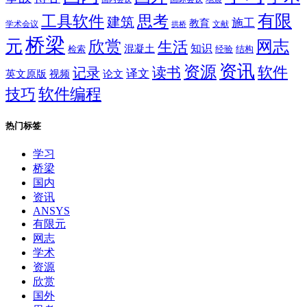
有限
思考
工具软件
建筑
施工
教育
学术会议
文献
拱桥
桥梁
元
网志
欣赏
生活
混凝土
知识
经验
结构
检索
资讯
资源
软件
读书
记录
译文
英文原版
视频
论文
软件编程
技巧
热门标签
学习
桥梁
国内
资讯
ANSYS
有限元
网志
学术
资源
欣赏
国外