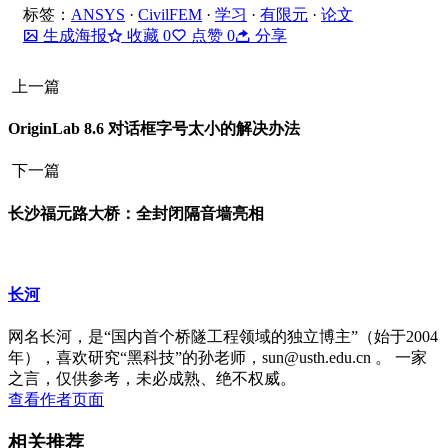
标签：
ANSYS
·
CivilFEM
·
学习
·
有限元
·
论文
生成海报
收藏
0
点赞
0
分享
上一篇
OriginLab 8.6 对话框字号太小的解决办法
下一篇
长沙福元路大桥：全封闭隔音墙亮相
长河
网名长河，是“国内首个桥隧工程领域的独立博主”（始于2004
年），喜欢研究“黑科技”的孙老师，sun@usth.edu.cn 。 一家
之言，仅供参考，未必成熟、绝不权威。
查看作者页面
相关推荐