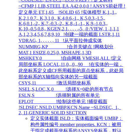
~CFMP,1,LIB,STEEL,EA,A42,0,0,0 ! ANSYS前处理 !
定义单元 ET,1,65 !SOLID 65 !实体模型 K,1,,1,,
K,2,1,0.7,, K,3,1,0,, K,4,0.6,-1,, K,5,0.3,-1.5,,
K,6,0.1,-2,, K,7,-0.3,-2,, K,8,-1,-1,, K,9,-1,0.3,,
K,10,-0.5,0.8,, KGEN,2,1, , , , ,-5, ,0 /VIEW, 1 ,1,1,1
A,1,2,3,4,5,6,7,8,9,10 !创建一端的截面 LSTR,1,11
VDRAG, 1, , , , , , 11 !从平面拉伸成实体
NUMMRG,KP !合并关键点 !网格划分
MAT,1 ESIZE,0.25,0, MSHAPE,1,3D
MSHKEY,0 !自由网格 VMESH,ALL !定义
局部坐标系 LOCAL,11,0,,,0,,,90 !在实体的一端，
此坐标系定义成CF所用截面的原点坐标系，此处局
部坐标系的X轴指向实体的另一端截面
CSYS,11 !激活局部坐标系
NSEL,S,LOC,X,0 !选择X=0处的所有节点
ESLN,S !选择附属的所有单元
EPLOT !绘制这些单元 !捕捉截面
!SLDSEC,NSLD,UMBP,KCN,Name ~SLDSEC, 1,
2, 11,GENERIC SOLID SECTION
定义实体截面 ISLD：实体截面编号 UMBP：
构件属性编号 member properties. KCN：被用
于指定成截面坐标系的ANSYS坐标系，默认