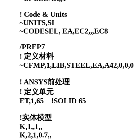
! Code & Units
~UNITS,SI
~CODESEL, EA,EC2,,,EC8
/PREP7
! 定义材料
~CFMP,1,LIB,STEEL,EA,A42,0,0,0
! ANSYS前处理
! 定义单元
ET,1,65 !SOLID 65
!实体模型
K,1,,1,,
K,2,1,0.7,,