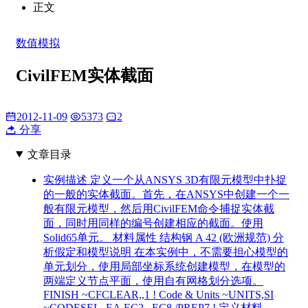
正文
数值模拟
CivilFEM实体截面
2012-11-09
5373
2
分享
文章目录
实例描述 定义一个从ANSYS 3D有限元模型中扑捉
的一般的实体截面。首先，在ANSYS中创建一个一
般有限元模型，然后用CivilFEM命令捕捉实体截
面，同时用同样的编号创建相应的截面。使用
Solid65单元。 材料属性 结构钢 A 42 (欧洲规范) 分
析假定和模型说明 在本实例中，不需要担心模型的
单元划分，使用局部坐标系统创建模型，在模型的
两端定义节点平面，使用自有网格划分选项。
FINISH ~CFCLEAR,,1 ! Code & Units ~UNITS,SI
~CODESEL, EA,EC2,,,EC8 /PREP7 ! 定义材料