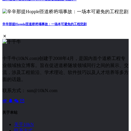
辛辛那提Hopple匝道桥坍塌事故：一场本可避免的工程悲剧
十千牛(10kN.com)创建于2008年4月，是国内首个道桥工程专
业领域独立博客。旨在促进道桥隧坡领域同行之间的展示、交
流，涉及工程前沿、学术理论、软件技巧以及人才培养等多方
面的话题。
联系方式： sun@10kN.com
关于本站
关于10kN
联系方式