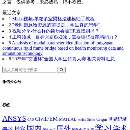
之言，仅供参考，未必成熟、绝不权威。
最近文章
1
Midas视频-单箱多室梁格法建模助手教程
2
"老师愿意给资源的前提是，学生真的想学"
3
视频分享-什么样的简历会被HR直接刷掉？
4
工科领域，目标月薪8k-20k，需要哪些技能与能力？
5
Analysis of modal parameter identification of long-span
continuous rigid frame bridge based on health monitoring data and
simulation technology
6
2025年“交通杯”全国大学生仿真大赛 相关资料汇总
微信公众号
标签
ANSYS
CivilFEM
世界纪录
MATLAB
Origin
Office
CAD
midas
学习
国内
学术
国外
事故
博客
国际会议
地震
国内会议