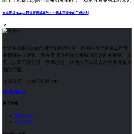
辛辛那提Hopple匝道桥坍塌事故：一场本可避免的工程悲剧
十千牛(10kN.com)创建于2008年4月，是国内首个道桥工程专
业领域独立博客。旨在促进道桥隧坡领域同行之间的展示、交
流，涉及工程前沿、学术理论、软件技巧以及人才培养等多方
面的话题。
联系方式： sun@10kN.com
关于本站
关于10kN
联系方式