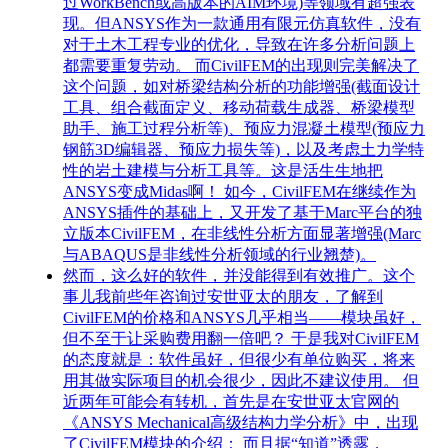
过WorkBench或高版本的AIM环境)等领域有超强表
现。但ANSYS作为一款通用有限元仿真软件，没有
对于土木工程专业的优化，导致在许多分析问题上
都需要重复劳动。 而CivilFEM的出现则完美解决了
这个问题，如对桥梁结构分析的功能增强(截面设计
工具、组合截面定义、移动荷载生成器、桥梁模型
助手、施工过程分析等)、预应力混凝土模型(预应力
钢筋3D编辑器、预应力损失等)，以及考虑土力学特
性的岩土建模与分析工具等。这是活生生地把
ANSYS变成Midas啊！ 如今，CivilFEM在继续作为
ANSYS插件的基础上，又开发了基于Marc平台的独
立版本CivilFEM，在非线性分析方面显著增强(Marc
与ABAQUS是非线性分析领域的行业翘楚)。
然而，这么好的软件，并没能得到有效推广。这个
事儿我前些年咨询过安世亚太的朋友，了解到
CivilFEM的价格和ANSYS几乎相当——模块虽好，
但不至于让采购费用翻一倍吧？ 于是我对CivilFEM
的态度就是：软件虽好，但很少有单位购买，将来
用其做实际项目的机会很少，因此不建议使用。 但
近两年可能会有转机，首先是在安世亚太官网的
《ANSYS Mechanical高级结构力学分析》中，出现
了CivilFEM模块的介绍： 而且据“知道”透露，