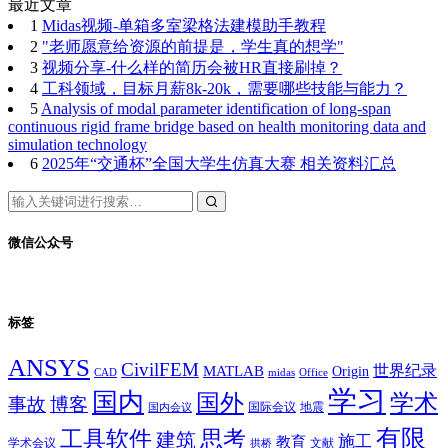
最近文章
1
Midas视频-单箱多室梁格法建模助手教程
2
"老师愿意给资源的前提是，学生真的想学"
3
视频分享-什么样的简历会被HR直接刷掉？
4
工科领域，目标月薪8k-20k，需要哪些技能与能力？
5
Analysis of modal parameter identification of long-span
continuous rigid frame bridge based on health monitoring data and
simulation technology
6
2025年“交通杯”全国大学生仿真大赛 相关资料汇总
微信公众号
标签
ANSYS
CivilFEM
世界纪录
MATLAB
Origin
Office
CAD
midas
学习
国内
学术
国外
事故
博客
国际会议
地震
国内会议
有限
思考
工具软件
建筑
施工
教育
学术会议
文献
拱桥