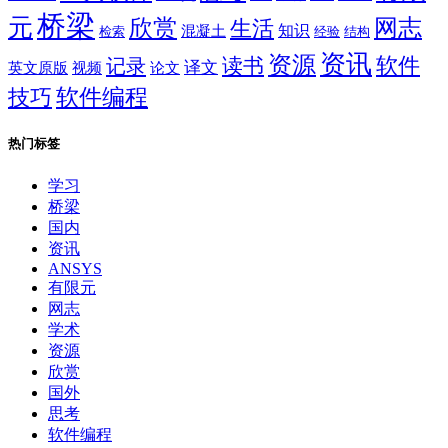
桥梁
元
网志
欣赏
生活
混凝土
知识
经验
结构
检索
资讯
资源
软件
读书
记录
译文
英文原版
视频
论文
软件编程
技巧
热门标签
学习
桥梁
国内
资讯
ANSYS
有限元
网志
学术
资源
欣赏
国外
思考
软件编程