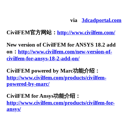
via
3dcadportal.com
CivilFEM官方网站：
http://www.civilfem.com/
New version of CivilFEM for ANSYS 18.2 add
on：
http://www.civilfem.com/new-version-of-
civilfem-for-ansys-18-2-add-on/
CivilFEM powered by Marc功能介绍：
http://www.civilfem.com/products/civilfem-
powered-by-marc/
CivilFEM for Ansys功能介绍：
http://www.civilfem.com/products/civilfem-for-
ansys/