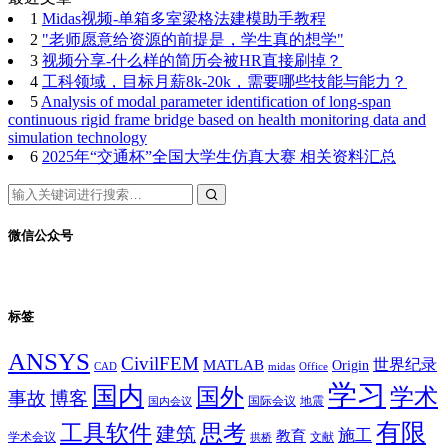
1
Midas视频-单箱多室梁格法建模助手教程
2
"老师愿意给资源的前提是，学生真的想学"
3
视频分享-什么样的简历会被HR直接刷掉？
4
工科领域，目标月薪8k-20k，需要哪些技能与能力？
5
Analysis of modal parameter identification of long-span
continuous rigid frame bridge based on health monitoring data and
simulation technology
6
2025年“交通杯”全国大学生仿真大赛 相关资料汇总
微信公众号
标签
ANSYS
CivilFEM
世界纪录
MATLAB
Origin
Office
CAD
midas
学习
国内
学术
国外
事故
博客
国际会议
地震
国内会议
有限
思考
工具软件
建筑
施工
教育
学术会议
文献
拱桥