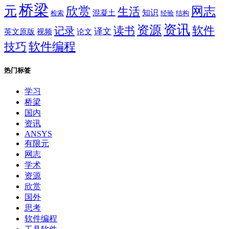
桥梁
元
网志
欣赏
生活
混凝土
知识
经验
结构
检索
资讯
资源
软件
读书
记录
译文
英文原版
视频
论文
软件编程
技巧
热门标签
学习
桥梁
国内
资讯
ANSYS
有限元
网志
学术
资源
欣赏
国外
思考
软件编程