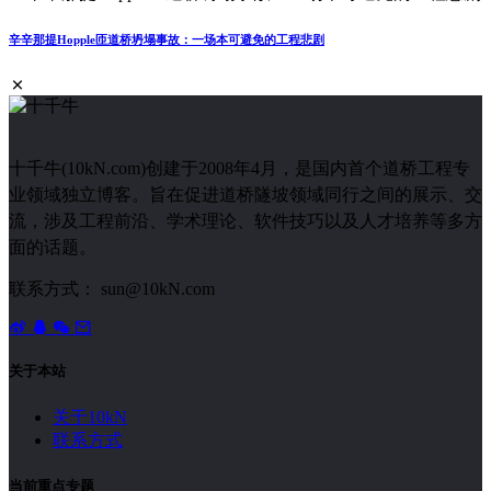
辛辛那提Hopple匝道桥坍塌事故：一场本可避免的工程悲剧
十千牛(10kN.com)创建于2008年4月，是国内首个道桥工程专
业领域独立博客。旨在促进道桥隧坡领域同行之间的展示、交
流，涉及工程前沿、学术理论、软件技巧以及人才培养等多方
面的话题。
联系方式： sun@10kN.com
关于本站
关于10kN
联系方式
当前重点专题