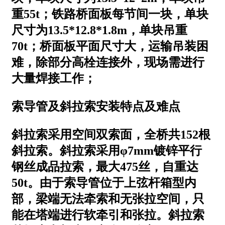
重55t；铁路桥面板每节间一块，单块
尺寸为13.5*12.8*1.8m，单块吊重
70t；桥面板平面尺寸大，运输吊装困
难，除部分高栓连接外，现场需进行
大量焊接工作；
索导管及斜拉索安装特点及难点
斜拉索采用空间双索面，全桥共152根
斜拉索。斜拉索采用φ7mm镀锌平行
钢丝成品拉索，最大475丝，自重达
50t。由于索导管位于上弦杆箱型内
部，梁端无法牵索和无张拉空间，只
能在塔端进行软牵引和张拉。斜拉索