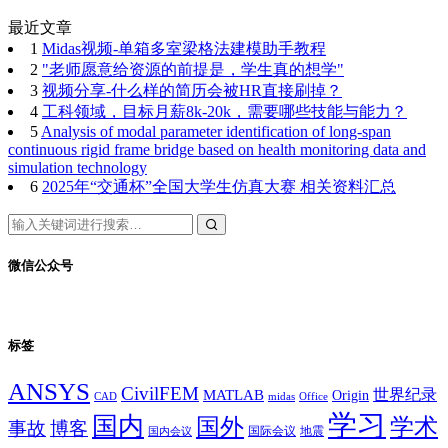
最近文章
1
Midas视频-单箱多室梁格法建模助手教程
2
"老师愿意给资源的前提是，学生真的想学"
3
视频分享-什么样的简历会被HR直接刷掉？
4
工科领域，目标月薪8k-20k，需要哪些技能与能力？
5
Analysis of modal parameter identification of long-span
continuous rigid frame bridge based on health monitoring data and
simulation technology
6
2025年“交通杯”全国大学生仿真大赛 相关资料汇总
微信公众号
标签
ANSYS
CivilFEM
世界纪录
MATLAB
Origin
Office
CAD
midas
学习
国内
学术
国外
事故
博客
国际会议
地震
国内会议