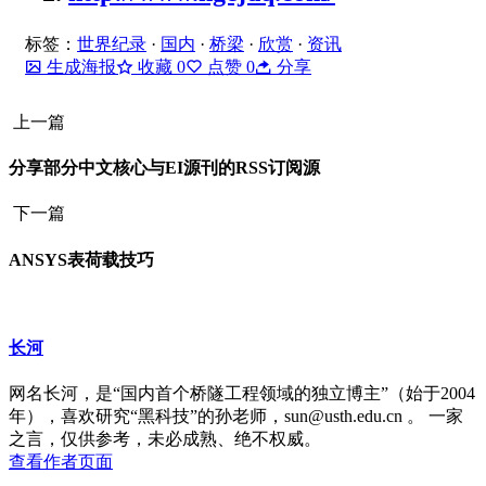
标签：
世界纪录
·
国内
·
桥梁
·
欣赏
·
资讯
生成海报
收藏
0
点赞
0
分享
上一篇
分享部分中文核心与EI源刊的RSS订阅源
下一篇
ANSYS表荷载技巧
长河
网名长河，是“国内首个桥隧工程领域的独立博主”（始于2004
年），喜欢研究“黑科技”的孙老师，sun@usth.edu.cn 。 一家
之言，仅供参考，未必成熟、绝不权威。
查看作者页面