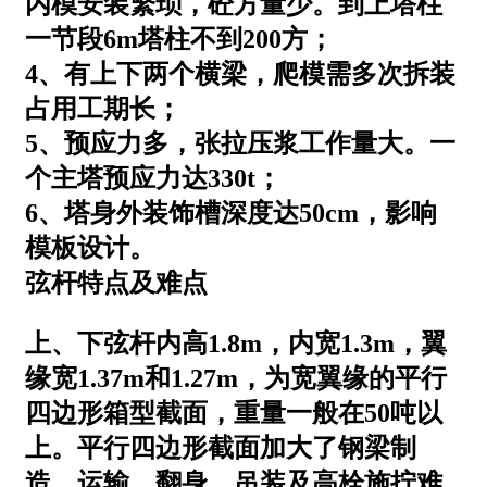
内模安装繁琐，砼方量少。到上塔柱
一节段6m塔柱不到200方；
4、有上下两个横梁，爬模需多次拆装
占用工期长；
5、预应力多，张拉压浆工作量大。一
个主塔预应力达330t；
6、塔身外装饰槽深度达50cm，影响
模板设计。
弦杆特点及难点
上、下弦杆内高1.8m，内宽1.3m，翼
缘宽1.37m和1.27m，为宽翼缘的平行
四边形箱型截面，重量一般在50吨以
上。平行四边形截面加大了钢梁制
造、运输、翻身、吊装及高栓施拧难