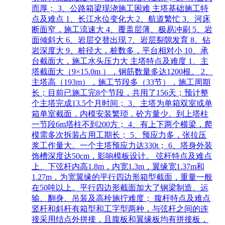
而厚； 3、公路箱梁现浇施工困难 主塔基础施工特
点及难点 1、长江水位变化大 2、航道繁忙 3、河床
断面窄，施工流速大 4、覆盖层薄、极易冲刷 5、岩
面倾斜大 6、岩层交替出现 7、岩层裂隙发育 8、钻
岩深度大 9、桩径大，桩数多，平台相对小 10、承
台截面大，施工水头压力大 主塔特点及难度 1、主
塔截面大（9×15.0m ），钢筋数量多达1200根。 2、
主塔高（193m），施工节段多（33节），施工周期
长；目前已施工完8个节段，共用了156天；预计整
个主塔完成13.5个月时间； 3、主塔为单箱双室或单
箱单室截面，内模安装繁琐，砼方量少。到上塔柱
一节段6m塔柱不到200方； 4、有上下两个横梁，爬
模需多次拆装占用工期长； 5、预应力多，张拉压
浆工作量大。一个主塔预应力达330t； 6、塔身外装
饰槽深度达50cm，影响模板设计。 弦杆特点及难点
上、下弦杆内高1.8m，内宽1.3m，翼缘宽1.37m和
1.27m，为宽翼缘的平行四边形箱型截面，重量一般
在50吨以上。平行四边形截面加大了钢梁制造、运
输、翻身、吊装及高栓施拧难度； 腹杆特点及难点
竖杆和斜杆有箱型和工字型两种，与弦杆之间的连
接采用结点外拼接，且腹板和翼缘板均有拼接板，