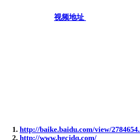
视频地址
http://baike.baidu.com/view/2784654
http://www.hgcjdq.com/