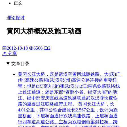
正文
理论探讨
黄冈大桥概况及施工动画
2012-10-18
6566
2
分享
文章目录
黄冈长江大桥，既是武汉至黄冈城际铁路、大(庆)广
(州)高速公路和(武)汉鄂(州)高速公路连接的重要纽
带；也是(北)京九(龙)和武(汉)九(江)两条铁路联络线
上过江通道；还是东部“资源小省、经济大省”的浙
江、经中部安庆直线高速铁路联通武汉汉蓉快速铁
路的重要过江联络纽带工程。 黄冈长江大桥，长
4.01公里，其中公铁合建段长2.567公里，设计为双
层桥面，下层桥面通行双线高速铁路，上层桥面通
行四车道高速公路。主桥为双塔钢桁梁斜拉桥，跨