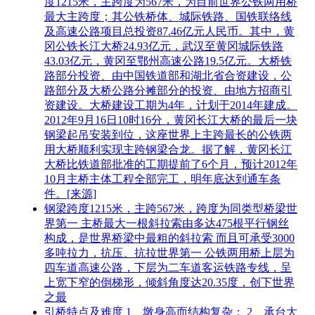
度1215米，主跨度为567米，为目前世界公铁两用桥
最大主跨度；其公铁桥体、城际铁路、国铁联络线
及高速公路项目总投资87.46亿元人民币。其中，黄
冈公铁长江大桥24.93亿元，武汉至黄冈城际铁路
43.03亿元，黄冈至鄂州高速公路19.5亿元。大桥铁
路部分投资、由中国铁道部和湖北省合资建设，公
路部分及大桥公路分摊部分的投资、由地方招商引
资建设。大桥建设工期为4年，计划于2014年建成。
2012年9月16日10时16分，黄冈长江大桥的最后一块
钢梁起吊安装到位，这座世界上主跨最长的公铁两
用大桥顺利实现主跨钢梁合龙。据了解，黄冈长江
大桥比铁道部批准的工期提前了6个月，预计2012年
10月主桥主体工程全部完工，明年底达到通车条
件。[来源]
钢梁跨度1215米，主跨567米，跨度为同类型桥梁世
界第一 主桥最大一根斜拉索由多达475根平行钢丝
构成，是世界桥梁中最粗的斜拉索 而且可承受3000
多吨拉力，抗压、抗拉世界第一 公铁两用桥上层为
四车道高速公路，下层为二车道客运铁路专线，呈
上宽下窄的倒梯形，倾斜角度达20.35度，创下世界
之最
引桥特点及难度 1、墩身高而结构复杂； 2、承台大