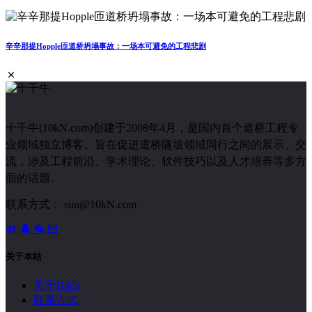
辛辛那提Hopple匝道桥坍塌事故：一场本可避免的工程悲剧
十千牛(10kN.com)创建于2008年4月，是国内首个道桥工程专
业领域独立博客。旨在促进道桥隧坡领域同行之间的展示、交
流，涉及工程前沿、学术理论、软件技巧以及人才培养等多方
面的话题。
联系方式： sun@10kN.com
关于本站
关于10kN
联系方式