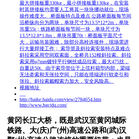
最大拼接板重330kg，最小拼接板重130kg，在安装
时其拼接板均需要人工将其一块块挪动就位，现场
操作难度大。 桥面板特点及难点 公路桥面板每节间
沿桥纵向分为两块，单块尺寸为13.5*12*2m，单块
吊重55t；铁路桥面板每节间一块，单块尺寸为
13.5*12.8*1.8m，单块吊重70t；桥面板平面尺寸
大，运输吊装困难，除部分高栓连接外，现场需进
行大量焊接工作； 索导管及斜拉索安装特点及难点
斜拉索采用空间双索面，全桥共152根斜拉索。斜拉
索采用φ7mm镀锌平行钢丝成品拉索，最大475丝，
自重达50t。由于索导管位于上弦杆箱型内部，梁端
无法牵索和无张拉空间，只能在塔端进行软牵引和
张拉。斜拉索戴帽索力加大，安全风险高。
视频地址
http://baike.baidu.com/view/2784654.htm
http://www.hgcjdq.com/
黄冈长江大桥，既是武汉至黄冈城际
铁路、大(庆)广(州)高速公路和(武)汉