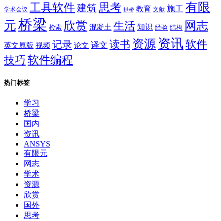
有限
思考
工具软件
建筑
施工
教育
学术会议
文献
拱桥
桥梁
元
网志
欣赏
生活
混凝土
知识
经验
结构
检索
资讯
资源
软件
读书
记录
译文
英文原版
视频
论文
软件编程
技巧
热门标签
学习
桥梁
国内
资讯
ANSYS
有限元
网志
学术
资源
欣赏
国外
思考