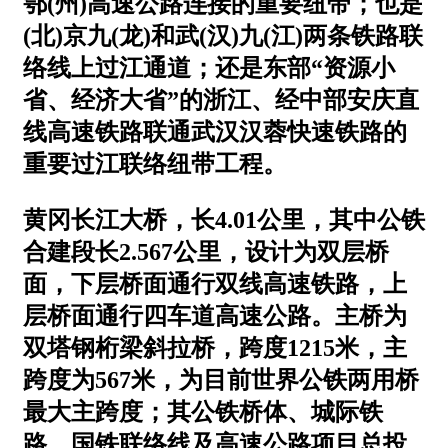
鄂(州)高速公路连接的重要纽带；也是
(北)京九(龙)和武(汉)九(江)两条铁路联
络线上过江通道；还是东部“资源小
省、经济大省”的浙江、经中部安庆直
线高速铁路联通武汉汉蓉快速铁路的
重要过江联络纽带工程。
黄冈长江大桥，长4.01公里，其中公铁
合建段长2.567公里，设计为双层桥
面，下层桥面通行双线高速铁路，上
层桥面通行四车道高速公路。主桥为
双塔钢桁梁斜拉桥，跨度1215米，主
跨度为567米，为目前
世界公铁两用桥
最大主跨度
；其公铁桥体、城际铁
路、国铁联络线及高速公路项目总投