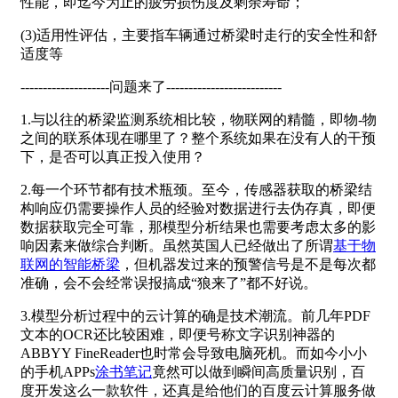
性能，即迄今为止的疲劳损伤度及剩余寿命；
(3)适用性评估，主要指车辆通过桥梁时走行的安全性和舒
适度等
--------------------问题来了--------------------------
1.与以往的桥梁监测系统相比较，物联网的精髓，即物-物
之间的联系体现在哪里了？整个系统如果在没有人的干预
下，是否可以真正投入使用？
2.每一个环节都有技术瓶颈。至今，传感器获取的桥梁结
构响应仍需要操作人员的经验对数据进行去伪存真，即便
数据获取完全可靠，那模型分析结果也需要考虑太多的影
响因素来做综合判断。虽然英国人已经做出了所谓
基于物
联网的智能桥梁
，但机器发过来的预警信号是不是每次都
准确，会不会经常误报搞成“狼来了”都不好说。
3.模型分析过程中的云计算的确是技术潮流。前几年PDF
文本的OCR还比较困难，即便号称文字识别神器的
ABBYY FineReader也时常会导致电脑死机。而如今小小
的手机APPs
涂书笔记
竟然可以做到瞬间高质量识别，百
度开发这么一款软件，还真是给他们的百度云计算服务做