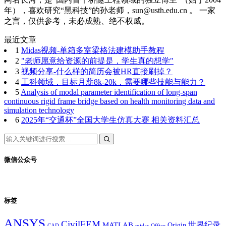
年），喜欢研究“黑科技”的孙老师，sun@usth.edu.cn 。 一家
之言，仅供参考，未必成熟、绝不权威。
最近文章
1
Midas视频-单箱多室梁格法建模助手教程
2
"老师愿意给资源的前提是，学生真的想学"
3
视频分享-什么样的简历会被HR直接刷掉？
4
工科领域，目标月薪8k-20k，需要哪些技能与能力？
5
Analysis of modal parameter identification of long-span
continuous rigid frame bridge based on health monitoring data and
simulation technology
6
2025年“交通杯”全国大学生仿真大赛 相关资料汇总
微信公众号
标签
ANSYS
CivilFEM
世界纪录
MATLAB
Origin
Office
CAD
midas