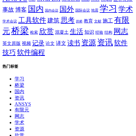
学习
国内
学术
国外
事故
博客
国际会议
地震
国内会议
有限
思考
工具软件
建筑
施工
教育
学术会议
文献
拱桥
桥梁
元
网志
欣赏
生活
混凝土
知识
经验
结构
检索
资讯
资源
软件
读书
记录
译文
英文原版
视频
论文
软件编程
技巧
热门标签
学习
桥梁
国内
资讯
ANSYS
有限元
网志
学术
资源
欣赏