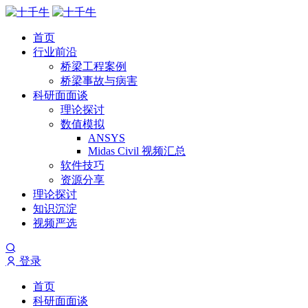
首页
行业前沿
桥梁工程案例
桥梁事故与病害
科研面面谈
理论探讨
数值模拟
ANSYS
Midas Civil 视频汇总
软件技巧
资源分享
理论探讨
知识沉淀
视频严选
登录
首页
科研面面谈