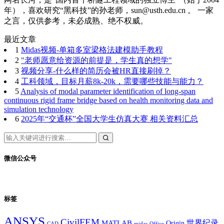
年），喜欢研究“黑科技”的孙老师，sun@usth.edu.cn 。 一家
之言，仅供参考，未必成熟、绝不权威。
最近文章
1
Midas视频-单箱多室梁格法建模助手教程
2
"老师愿意给资源的前提是，学生真的想学"
3
视频分享-什么样的简历会被HR直接刷掉？
4
工科领域，目标月薪8k-20k，需要哪些技能与能力？
5
Analysis of modal parameter identification of long-span
continuous rigid frame bridge based on health monitoring data and
simulation technology
6
2025年“交通杯”全国大学生仿真大赛 相关资料汇总
微信公众号
标签
ANSYS
CivilFEM
世界纪录
MATLAB
Origin
Office
CAD
midas