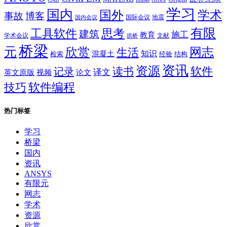
学习
国内
学术
国外
事故
博客
国际会议
地震
国内会议
有限
思考
工具软件
建筑
施工
教育
学术会议
文献
拱桥
桥梁
元
网志
欣赏
生活
混凝土
知识
经验
结构
检索
资讯
资源
软件
读书
记录
译文
英文原版
视频
论文
软件编程
技巧
热门标签
学习
桥梁
国内
资讯
ANSYS
有限元
网志
学术
资源
欣赏