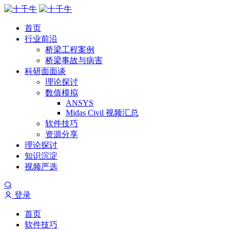
首页
行业前沿
桥梁工程案例
桥梁事故与病害
科研面面谈
理论探讨
数值模拟
ANSYS
Midas Civil 视频汇总
软件技巧
资源分享
理论探讨
知识沉淀
视频严选
登录
首页
软件技巧