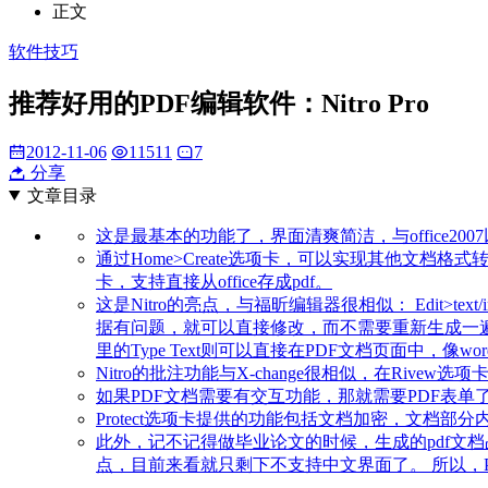
正文
软件技巧
推荐好用的PDF编辑软件：Nitro Pro
2012-11-06
11511
7
分享
文章目录
这是最基本的功能了，界面清爽简洁，与office2
通过Home>Create选项卡，可以实现其他文档格式
卡，支持直接从office存成pdf。
这是Nitro的亮点，与福昕编辑器很相似： Edit>
据有问题，就可以直接修改，而不需要重新生成一遍文件了
里的Type Text则可以直接在PDF文档页面中，像w
Nitro的批注功能与X-change很相似，在Rive
如果PDF文档需要有交互功能，那就需要PDF表单了。
Protect选项卡提供的功能包括文档加密，文档部
此外，记不记得做毕业论文的时候，生成的pdf文档占
点，目前来看就只剩下不支持中文界面了。 所以，PD