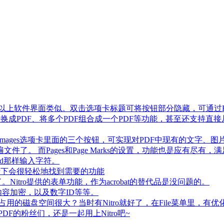
007以上软件界面类似。双击选项卡标题可将按钮部分隐藏，可通过H
转换成PDF、将多个PDF组合成一个PDF等功能，甚至还支持直接从扫
text/images选项卡里面的三个按钮，可实现对PDF中现有的
。 而Pages和Page Marks的设置，功能也是应有尽有，满
ord那样输入字符。
w选项卡下会很轻松地找到需要的功能
Nitro提供的表单功能，作为acrobat的替代品是没问题的。
分内容加密，以及数字ID等等。
用的磁盘空间很大？当时有Nitro就好了，在File菜单里，有优化
F的粉丝们，还是一起用上Nitro吧~