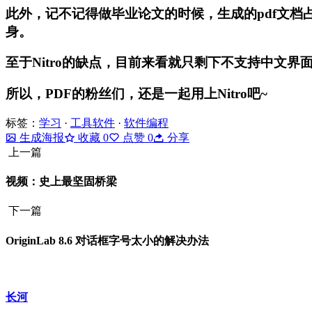
此外，记不记得做毕业论文的时候，生成的pdf文档占
身。
至于Nitro的缺点，目前来看就只剩下不支持中文界
所以，PDF的粉丝们，还是一起用上Nitro吧~
标签：
学习
·
工具软件
·
软件编程
生成海报
收藏
0
点赞
0
分享
上一篇
视频：史上最坚固桥梁
下一篇
OriginLab 8.6 对话框字号太小的解决办法
长河