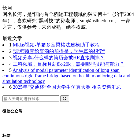
长河
网名长河，是“国内首个桥隧工程领域的独立博主”（始于2004
年），喜欢研究“黑科技”的孙老师，sun@usth.edu.cn 。 一家
之言，仅供参考，未必成熟、绝不权威。
最近文章
1
Midas视频-单箱多室梁格法建模助手教程
2
"老师愿意给资源的前提是，学生真的想学"
3
视频分享-什么样的简历会被HR直接刷掉？
4
工科领域，目标月薪8k-20k，需要哪些技能与能力？
5
Analysis of modal parameter identification of long-span
continuous rigid frame bridge based on health monitoring data and
simulation technology
6
2025年“交通杯”全国大学生仿真大赛 相关资料汇总
微信公众号
标签