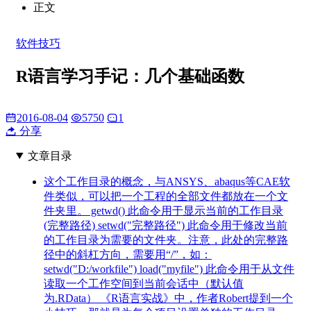
正文
软件技巧
R语言学习手记：几个基础函数
2016-08-04
5750
1
分享
文章目录
这个工作目录的概念，与ANSYS、abaqus等CAE软
件类似，可以把一个工程的全部文件都放在一个文
件夹里。 getwd() 此命令用于显示当前的工作目录
(完整路径) setwd("完整路径") 此命令用于修改当前
的工作目录为需要的文件夹。注意，此处的完整路
径中的斜杠方向，需要用“/”，如：
setwd("D:/workfile") load("myfile") 此命令用于从文件
读取一个工作空间到当前会话中（默认值
为.RData） 《R语言实战》中，作者Robert提到一个