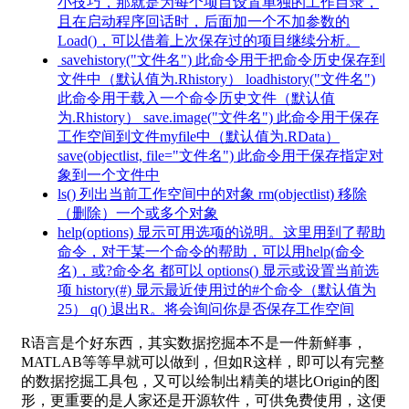
小技巧，那就是为每个项目设置单独的工作目录，
且在启动程序回话时，后面加一个不加参数的
Load()，可以借着上次保存过的项目继续分析。
savehistory("文件名") 此命令用于把命令历史保存到
文件中（默认值为.Rhistory） loadhistory("文件名")
此命令用于载入一个命令历史文件（默认值
为.Rhistory） save.image("文件名") 此命令用于保存
工作空间到文件myfile中（默认值为.RData）
save(objectlist, file="文件名") 此命令用于保存指定对
象到一个文件中
ls() 列出当前工作空间中的对象 rm(objectlist) 移除
（删除）一个或多个对象
help(options) 显示可用选项的说明。这里用到了帮助
命令，对于某一个命令的帮助，可以用help(命令
名)，或?命令名 都可以 options() 显示或设置当前选
项 history(#) 显示最近使用过的#个命令（默认值为
25） q() 退出R。将会询问你是否保存工作空间
R语言是个好东西，其实数据挖掘本不是一件新鲜事，
MATLAB等等早就可以做到，但如R这样，即可以有完整
的数据挖掘工具包，又可以绘制出精美的堪比Origin的图
形，更重要的是人家还是开源软件，可供免费使用，这便