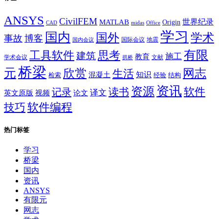
ANSYS
CivilFEM
世界纪录
MATLAB
Origin
Office
CAD
midas
学习
国内
学术
国外
事故
博客
国际会议
地震
国内会议
有限
思考
工具软件
建筑
施工
教育
学术会议
文献
拱桥
桥梁
元
网志
欣赏
生活
混凝土
知识
经验
结构
检索
资讯
资源
软件
读书
记录
译文
英文原版
视频
论文
软件编程
技巧
热门标签
学习
桥梁
国内
资讯
ANSYS
有限元
网志