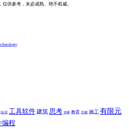
家之言，仅供参考，未必成熟、绝不权威。
technology
有限元
思考
工具软件
建筑
施工
教育
术会议
文献
拱桥
件编程