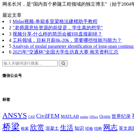
网名长河，是“国内首个桥隧工程领域的独立博主”（始于2004年）
最近文章
1
Midas视频-单箱多室梁格法建模助手教程
2
"老师愿意给资源的前提是，学生真的想学"
3
视频分享-什么样的简历会被HR直接刷掉？
4
工科领域，目标月薪8k-20k，需要哪些技能与能力？
5
Analysis of modal parameter identification of long-span continu
6
2025年“交通杯”全国大学生仿真大赛 相关资料汇总
微信公众号
标签
ANSYS
CivilFEM
世界纪录
MATLAB
Origin
Office
CAD
midas
桥梁
网志
欣赏
生活
混凝土
知识
英文原
经验
结构
检索