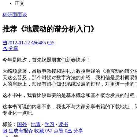
正文
科研面面谈
推荐《地震动的谱分析入门》
2012-01-22
6485
5
分享
今年是除夕，首先祝愿朋友们新春快乐！
大崎顺彦著，吕敏申教授和谢礼力教授翻译的《地震动的谱分析
天这么普及，那个时候对数字方法的介绍，我相信是质朴而易
人的肩膀上，却没有留心知识系统发展的过程，对更进一步的
这本书中，我看比较重要的是基本概念和基本概念发展的过程
这本书可说的内容不多，我也不与大家分享书籍的下载地址，
专业化一点吧。
标签：
国外
·
地震
·
学习
·
读书
生成海报
收藏
0
点赞
0
分享