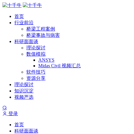
首页
行业前沿
桥梁工程案例
桥梁事故与病害
科研面面谈
理论探讨
数值模拟
ANSYS
Midas Civil 视频汇总
软件技巧
资源分享
理论探讨
知识沉淀
视频严选
登录
首页
科研面面谈