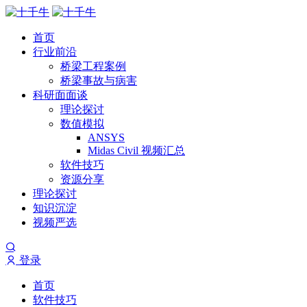
首页
行业前沿
桥梁工程案例
桥梁事故与病害
科研面面谈
理论探讨
数值模拟
ANSYS
Midas Civil 视频汇总
软件技巧
资源分享
理论探讨
知识沉淀
视频严选
登录
首页
软件技巧