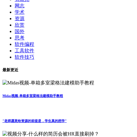
网志
学术
资源
欣赏
国外
思考
软件编程
工具软件
软件技巧
最新更近
Midas视频-单箱多室梁格法建模助手教程
"老师愿意给资源的前提是，学生真的想学"