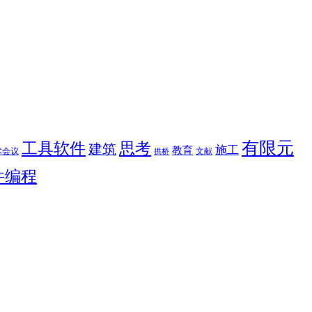
有限元
思考
工具软件
建筑
施工
教育
术会议
文献
拱桥
件编程