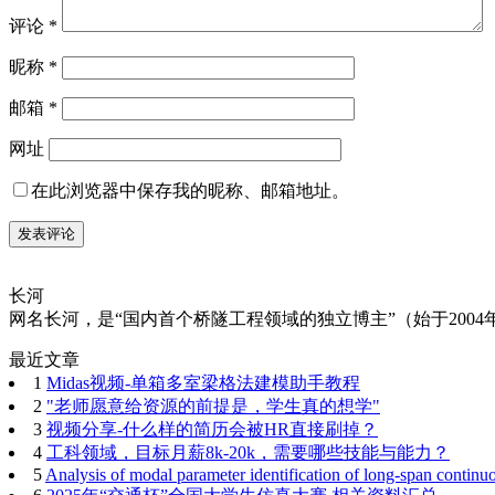
评论
*
昵称
*
邮箱
*
网址
在此浏览器中保存我的昵称、邮箱地址。
长河
网名长河，是“国内首个桥隧工程领域的独立博主”（始于2004年）
最近文章
1
Midas视频-单箱多室梁格法建模助手教程
2
"老师愿意给资源的前提是，学生真的想学"
3
视频分享-什么样的简历会被HR直接刷掉？
4
工科领域，目标月薪8k-20k，需要哪些技能与能力？
5
Analysis of modal parameter identification of long-span continu