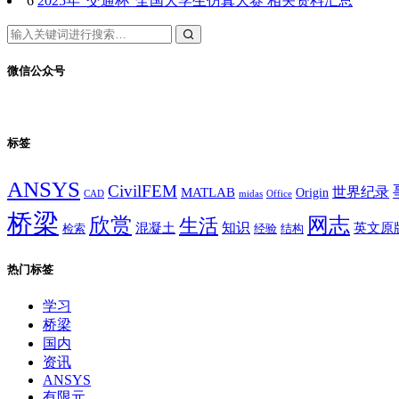
6
2025年“交通杯”全国大学生仿真大赛 相关资料汇总
微信公众号
标签
ANSYS
CivilFEM
世界纪录
MATLAB
Origin
Office
CAD
midas
桥梁
网志
欣赏
生活
混凝土
知识
英文原
经验
结构
检索
热门标签
学习
桥梁
国内
资讯
ANSYS
有限元