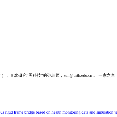
，喜欢研究“黑科技”的孙老师，sun@usth.edu.cn 。 一
ous rigid frame bridge based on health monitoring data and simulation 