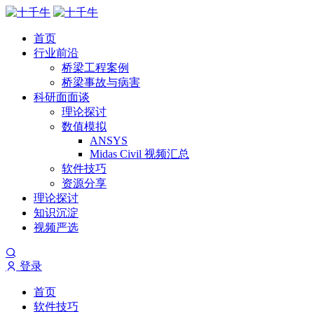
首页
行业前沿
桥梁工程案例
桥梁事故与病害
科研面面谈
理论探讨
数值模拟
ANSYS
Midas Civil 视频汇总
软件技巧
资源分享
理论探讨
知识沉淀
视频严选
登录
首页
软件技巧