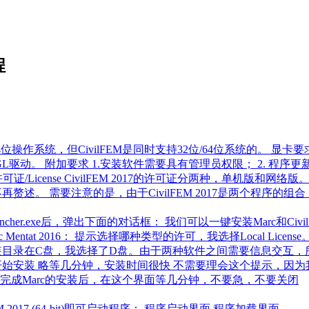
程
位操作系统，但CivilFEM是同时支持32位/64位系统的。 显卡要求 
GL驱动。 附加要求 1.安装软件需要具有管理员权限； 2. 程序更新
 许可证/License CivilFEM 2017的许可证分两种，单机版和网络
这里不再赘述。 需要注意的是，由于CivilFEM 2017是两个程序的
Launcher.exe后，弹出下面的对话框： 我们可以一键安装Mar
entat 2016： 提示选择哪种类型的许可，我选择Local License
安装目录在C盘，我选择了D盘。由于两种软件之间需要信息交互，所
Next开始安装 略等几分钟，安装时间很快 不需要理会这个提示，因
c的安装 完成Marc的安装后，在这个界面等几分钟，不要急，不要关闭
EM 2017 (64-bit)即可启动程序： 程序启动界面 程序加载界面