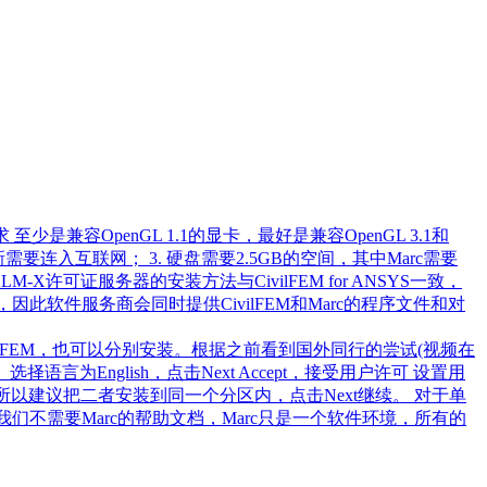
至少是兼容OpenGL 1.1的显卡，最好是兼容OpenGL 3.1和
需要连入互联网； 3. 硬盘需要2.5GB的空间，其中Marc需要
版。LM-X许可证服务器的安装方法与CivilFEM for ANSYS一致，
组合，因此软件服务商会同时提供CivilFEM和Marc的程序文件和对
c和CivilFEM，也可以分别安装。根据之前看到国外同行的尝试(视频在
。 选择语言为English，点击Next Accept，接受用户许可 设置用
以建议把二者安装到同一个分区内，点击Next继续。 对于单
为我们不需要Marc的帮助文档，Marc只是一个软件环境，所有的