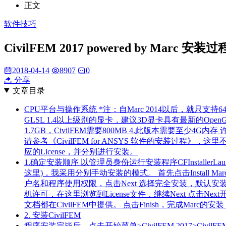
正文
软件技巧
CivilFEM 2017 powered by Marc 安装过
2018-04-14
8907
0
分享
文章目录
CPU平台与操作系统 *注：自Marc 2014以后，就只支持64
GLSL 1.4以上级别的显卡，建议3D显卡具有最新的Open
1.7GB，CivilFEM需要800MB 4.此版本需要至少4G内存
请参考《CivilFEM for ANSYS 软件的安装过程》，
应的License，并分别进行安装。
1.确定安装顺序 以管理员身份运行安装程序CFInstaller
这里)，我采用分别手动安装的模式。 首先点击Install Marc M
户名和程序使用权限，点击Next 选择完全安装，默认
机许可，在这里浏览到License文件，继续Next 点击
文档都在CivilFEM中提供。 点击Finish，完成Mar
2. 安装CivilFEM
程序安装完毕后，点击开始菜单>CivilFEM 2017>CivilF