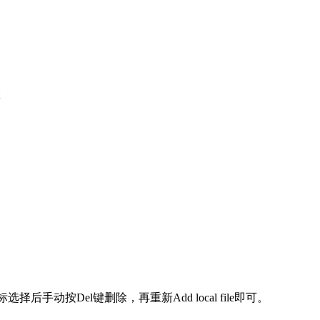
，用鼠标选择后手动按Del键删除，再重新Add local file即可。