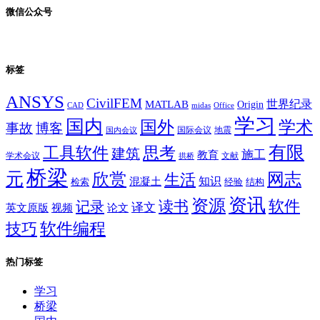
微信公众号
标签
ANSYS
CivilFEM
世界纪录
MATLAB
Origin
Office
CAD
midas
学习
国内
学术
国外
事故
博客
国际会议
地震
国内会议
有限
思考
工具软件
建筑
施工
教育
学术会议
文献
拱桥
桥梁
元
网志
欣赏
生活
混凝土
知识
经验
结构
检索
资讯
资源
软件
读书
记录
译文
英文原版
视频
论文
软件编程
技巧
热门标签
学习
桥梁