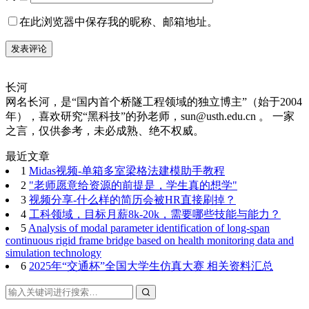
在此浏览器中保存我的昵称、邮箱地址。
长河
网名长河，是“国内首个桥隧工程领域的独立博主”（始于2004
年），喜欢研究“黑科技”的孙老师，sun@usth.edu.cn 。 一家
之言，仅供参考，未必成熟、绝不权威。
最近文章
1
Midas视频-单箱多室梁格法建模助手教程
2
"老师愿意给资源的前提是，学生真的想学"
3
视频分享-什么样的简历会被HR直接刷掉？
4
工科领域，目标月薪8k-20k，需要哪些技能与能力？
5
Analysis of modal parameter identification of long-span
continuous rigid frame bridge based on health monitoring data and
simulation technology
6
2025年“交通杯”全国大学生仿真大赛 相关资料汇总