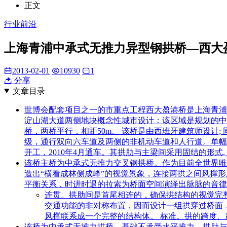
正文
行业前沿
上海青浦中承式无推力异型钢拱桥—西大
2013-02-01
10930
1
分享
文章目录
世博会配套项目之一的市重点工程西大盈港桥是上海青浦
淀山湖大道两侧地块概念性城市设计：该区域是规划的中
桥，两桥平行，相距50m。 该桥是由西班牙建筑师设计;
级，通行双向六车道及两侧的非机动车道和人行道。单幅主桥全长为2
开工，2010年4月通车。其拱肋与主梁间采用固结的形式, 桥用钢
该桥主桥为中承式无推力交叉钢拱桥。作为目前全世界唯
造出“横看成林侧成峰”的视觉景象，连接两拱之间风撑
平衡关系，时进时退的拉索为桥面空间演绎出脉脉的音律
连贯。拱肋间是首尾相连的，确保拱结构的视觉完
交通功能的非对称布置，因而设计一组拱穿过桥面
风撑联系成一个完整的结构体。 标准。拱的跨度、吊
该桥为中承式无推力拱桥，基础不承受水平推力。拱肋与