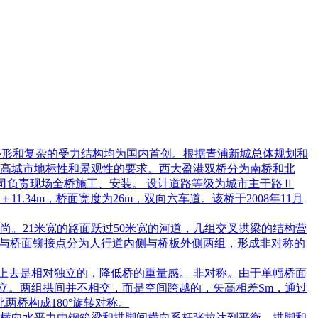
特外形和复杂的受力结构均为国内首创。根据青浦新城总体规划和
高城市地标性和景观性的要求。西大盈港双桥分为南桥和北
限公司负责现场全桥施工、安装。 设计道路等级为城市主干路Ⅱ
＋11.34m，桥面宽度为26m，双向六车道。该桥于2008年11月
。21米宽的路面跃过50米宽的河道，几组交叉拱梁的结构营
索与桥面铆接点分为人行道内侧与桥板外侧两组，形成非对称的
上去是相对独立的，降低桥的重量感。 非对称。由于单幅桥面
立。两组拱间并不相交，而是空间跨越的，矢高相差Sm，通过
两桥构成180°旋转对称。
横向水平力由钢箱梁和拱脚间横向系杆张拉达到平衡。拱脚和