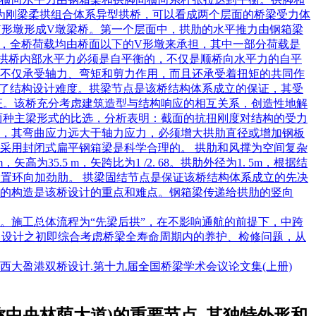
桥为刚梁柔拱组合体系异型拱桥，可以看成两个层面的桥梁受力体
V形墩形成V墩梁桥。第一个层面中，拱肋的水平推力由钢箱梁
中，全桥荷载均由桥面以下的V形墩来承担，其中一部分荷载是
该拱桥内部水平力必须是自平衡的，不仅是顺桥向水平力的自平
不仅承受轴力、弯矩和剪力作用，而且还承受着扭矩的共同作
低了结构设计难度。拱梁节点是该桥结构体系成立的保证，其受
证。该桥充分考虑建筑造型与结构响应的相互关系，创造性地解
两种主梁形式的比选，分析表明：截面的抗扭刚度对结构的受力
，其弯曲应力远大于轴力应力，必须增大拱肋直径或增加钢板
采用封闭式扁平钢箱梁是科学合理的。 拱肋和风撑为空间复杂
5.5 m，矢跨比为1 /2. 68。拱肋外径为1. 5m，根据结
置设置环向加劲肋。 拱梁固结节点是保证该桥结构体系成立的先决
的构造是该桥设计的重点和难点。钢箱梁传递给拱肋的竖向
。施工总体流程为“先梁后拱”，在不影响通航的前提下，中跨
，设计之初即综合考虑桥梁全寿命周期内的养护、检修问题，从
浦西大盈港双桥设计.第十九届全国桥梁学术会议论文集(上册)
中央林荫大道)的重要节点, 其独特外形和