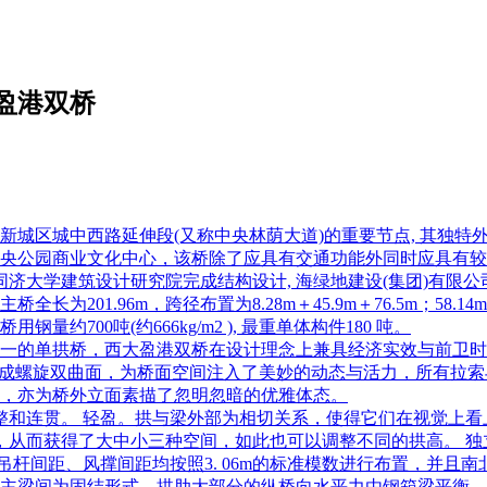
盈港双桥
新城区城中西路延伸段(又称中央林荫大道)的重要节点, 其独
央公园商业文化中心，该桥除了应具有交通功能外同时应具有较
 同济大学建筑设计研究院完成结构设计, 海绿地建设(集团)有
01.96m，跨径布置为8.28m＋45.9m＋76.5m；58.14m
量约700吨(约666kg/m2 ), 最重单体构件180 吨。
一的单拱桥，西大盈港双桥在设计理念上兼具经济实效与前卫时尚
形成螺旋双曲面，为桥面空间注入了美妙的动态与活力，所有拉
，亦为桥外立面素描了忽明忽暗的优雅体态。
整和连贯。 轻盈。拱与梁外部为相切关系，使得它们在视觉上看
，从而获得了大中小三种空间，如此也可以调整不同的拱高。 独
杆间距、风撑间距均按照3. 06m的标准模数进行布置，并且南北
主梁间为固结形式，拱肋大部分的纵桥向水平力由钢箱梁平衡，