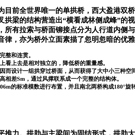
为目前全世界唯一的单拱桥，西大盈港双桥
交叉拱梁的结构营造出“横看成林侧成峰”的
，所有拉索与桥面铆接点分为人行道内侧与
音律，亦为桥外立面素描了忽明忽暗的优雅
完整和连贯。
上看上去是相对独立的，降低桥的重量感。
因而设计一组拱穿过桥面，从而获得了大中小三种空
高相差Sm，通过风撑联系成一个完整的结构体。
06m的标准模数进行布置，并且南北两桥构成180°旋
平推力。拱肋与主梁间为固结形式，拱肋大