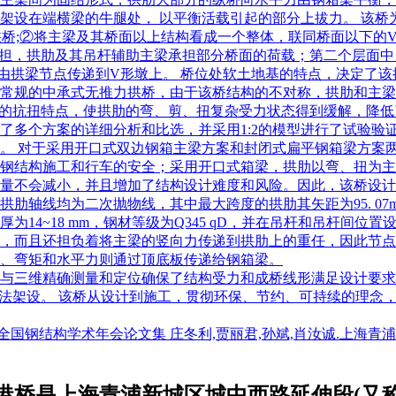
架设在端横梁的牛腿处， 以平衡活载引起的部分上拔力。 该
杆拱桥;②将主梁及其桥面以上结构看成一个整体，联同桥面以下的
承担，拱肋及其吊杆辅助主梁承担部分桥面的荷载；第二个层面
由拱梁节点传递到V形墩上。 桥位处软土地基的特点，决定了
常规的中承式无推力拱桥，由于该桥结构的不对称，拱肋和主梁
梁的抗扭特点，使拱肋的弯、剪、扭复杂受力状态得到缓解，降
了多个方案的详细分析和比选，并采用1:2的模型进行了试验验
。 对于采用开口式双边钢箱主梁方案和封闭式扁平钢箱梁方案
钢结构施工和行车的安全；采用开口式箱梁，拱肋以弯、扭为主
量不会减小，并且增加了结构设计难度和风险。因此，该桥设计
均为二次抛物线，其中最大跨度的拱肋其矢距为95. 07m，矢高为3
14~18 mm，钢材等级为Q345 qD，并在吊杆和吊杆间位
，而且还担负着将主梁的竖向力传递到拱肋上的重任，因此节点
、弯矩和水平力则通过顶底板传递给钢箱梁。
与三维精确测量和定位确保了结构受力和成桥线形满足设计要求
方法架设。 该桥从设计到施工，贯彻环保、节约、可持续的理念
0全国钢结构学术年会论文集 庄冬利,贾丽君,孙斌,肖汝诚.上海青
桥是上海青浦新城区城中西路延伸段(又称