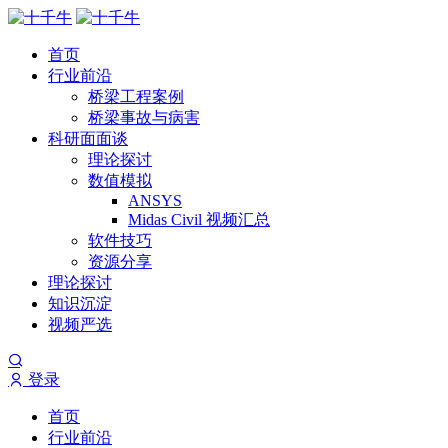
首页
行业前沿
桥梁工程案例
桥梁事故与病害
科研面面谈
理论探讨
数值模拟
ANSYS
Midas Civil 视频汇总
软件技巧
资源分享
理论探讨
知识沉淀
视频严选
登录
首页
行业前沿