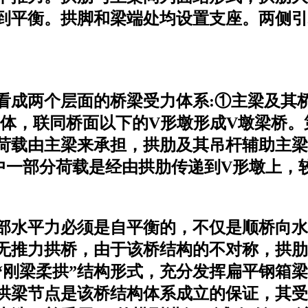
到平衡。拱脚和梁端处均设置支座。两侧引
看成两个层面的桥梁受力体系:①主梁及其桥
整体，联同桥面以下的V形墩形成V墩梁桥
面荷载由主梁来承担，拱肋及其吊杆辅助主
中一部分荷载是经由拱肋传递到V形墩上，
部水平力必须是自平衡的，不仅是顺桥向水
无推力拱桥，由于该桥结构的不对称，拱肋
“刚梁柔拱”结构形式，充分发挥扁平钢箱
拱梁节点是该桥结构体系成立的保证，其受