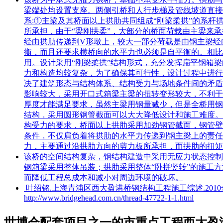
梁端处均设置支座。两侧引桥和人行步梯及管线坡道直接
系:①主梁及其桥面以上拱肋共同组成“刚梁柔拱”的系
所承担，由于“梁刚拱柔”，大部分的桥面荷载由主梁来
经由拱肋传递到V形墩上，较大一部分荷载是由钢主梁经
衡，而且还要求横桥向的水平力也必须是自平衡的。相比
用。设计采用“刚梁柔拱”结构形式，充分发挥扁平钢箱
力和构造均较复杂，为了确保其可行性，设计过程中进行
决了建筑形态与结构体系、结构受力与场地条件间的矛盾
影响较大，采用开口式箱梁主梁的扭转变形较大，不利于
厚度才能满足要求，虽然主梁用钢量减少，但是全桥用钢
结构，采用圆形钢管截面可以大大降低设计和施工难度。拱肋轴线
构受力的要求，桥面以上拱肋采用加劲钢管截面，钢管壁厚为
条件，不仅肩负着将拱肋的水平力传递到钢主梁上的责任
力，主要通过沿拱肋方向的剪力板所承担，而拱肋的扭矩
该桥的空间结构复杂，钢结构建造中采用无应力状态控制
钢箱梁采用整体吊装；拱肋采用整体“卧拼竖转”的施工
而降低工程总成本和减小对周边环境的破坏。
叶绍铭.上海青浦区西大盈港桥钢结构工程施工综述.201
http://www.bridgehead.com.cn/thread-47722-1-1.html
世博会配套项目之一的市重点工程西大盈港